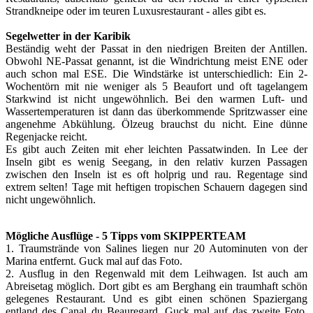
Strandkneipe oder im teuren Luxusrestaurant - alles gibt es.
Segelwetter in der Karibik
Beständig weht der Passat in den niedrigen Breiten der Antillen.
Obwohl NE-Passat genannt, ist die Windrichtung meist ENE oder
auch schon mal ESE. Die Windstärke ist unterschiedlich: Ein 2-
Wochentörn mit nie weniger als 5 Beaufort und oft tagelangem
Starkwind ist nicht ungewöhnlich. Bei den warmen Luft- und
Wassertemperaturen ist dann das überkommende Spritzwasser eine
angenehme Abkühlung. Ölzeug brauchst du nicht. Eine dünne
Regenjacke reicht.
Es gibt auch Zeiten mit eher leichten Passatwinden. In Lee der
Inseln gibt es wenig Seegang, in den relativ kurzen Passagen
zwischen den Inseln ist es oft holprig und rau. Regentage sind
extrem selten! Tage mit heftigen tropischen Schauern dagegen sind
nicht ungewöhnlich.
Mögliche Ausflüge - 5 Tipps vom SKIPPERTEAM
1. Traumstrände von Salines liegen nur 20 Autominuten von der
Marina entfernt. Guck mal auf das Foto.
2. Ausflug in den Regenwald mit dem Leihwagen. Ist auch am
Abreisetag möglich. Dort gibt es am Berghang ein traumhaft schön
gelegenes Restaurant. Und es gibt einen schönen Spaziergang
entland des Canal du Beauregard. Guck mal auf das zweite Foto.