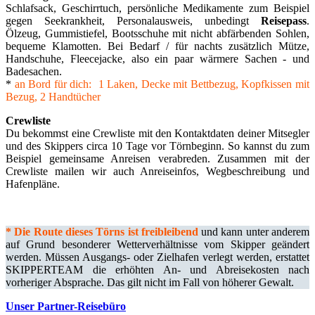
Schlafsack, Geschirrtuch, persönliche Medikamente zum Beispiel
gegen Seekrankheit, Personalausweis, unbedingt
Reisepass
.
Ölzeug, Gummistiefel, Bootsschuhe mit nicht abfärbenden Sohlen,
bequeme Klamotten. Bei Bedarf / für nachts zusätzlich Mütze,
Handschuhe, Fleecejacke, also ein paar wärmere Sachen - und
Badesachen.
*
an Bord für dich: 1 Laken, Decke mit Bettbezug, Kopfkissen mit
Bezug, 2 Handtücher
Crewliste
Du bekommst eine Crewliste mit den Kontaktdaten deiner Mitsegler
und des Skippers circa 10 Tage vor Törnbeginn. So kannst du zum
Beispiel gemeinsame Anreisen verabreden. Zusammen mit der
Crewliste mailen wir auch Anreiseinfos, Wegbeschreibung und
Hafenpläne.
*
Die Route dieses Törns ist freibleibend
und kann unter anderem
auf Grund besonderer Wetterverhältnisse vom Skipper geändert
werden. Müssen Ausgangs- oder Zielhafen verlegt werden, erstattet
SKIPPERTEAM die erhöhten An- und Abreisekosten nach
vorheriger Absprache. Das gilt nicht im Fall von höherer Gewalt.
Unser Partner-Reisebüro