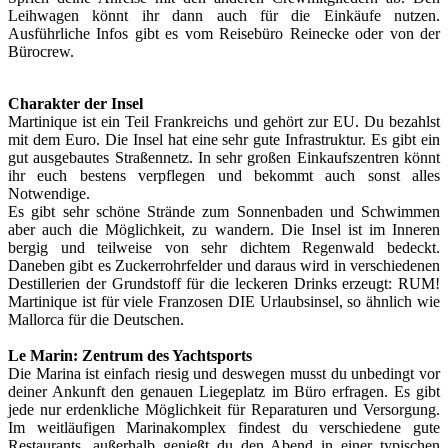
Leihwagen könnt ihr dann auch für die Einkäufe nutzen.
Ausführliche Infos gibt es vom Reisebüro Reinecke oder von der
Bürocrew.
Charakter der Insel
Martinique ist ein Teil Frankreichs und gehört zur EU. Du bezahlst
mit dem Euro. Die Insel hat eine sehr gute Infrastruktur. Es gibt ein
gut ausgebautes Straßennetz. In sehr großen Einkaufszentren könnt
ihr euch bestens verpflegen und bekommt auch sonst alles
Notwendige.
Es gibt sehr schöne Strände zum Sonnenbaden und Schwimmen
aber auch die Möglichkeit, zu wandern. Die Insel ist im Inneren
bergig und teilweise von sehr dichtem Regenwald bedeckt.
Daneben gibt es Zuckerrohrfelder und daraus wird in verschiedenen
Destillerien der Grundstoff für die leckeren Drinks erzeugt: RUM!
Martinique ist für viele Franzosen DIE Urlaubsinsel, so ähnlich wie
Mallorca für die Deutschen.
Le Marin: Zentrum des Yachtsports
Die Marina ist einfach riesig und deswegen musst du unbedingt vor
deiner Ankunft den genauen Liegeplatz im Büro erfragen. Es gibt
jede nur erdenkliche Möglichkeit für Reparaturen und Versorgung.
Im weitläufigen Marinakomplex findest du verschiedene gute
Restaurants, außerhalb genießt du den Abend in einer typischen