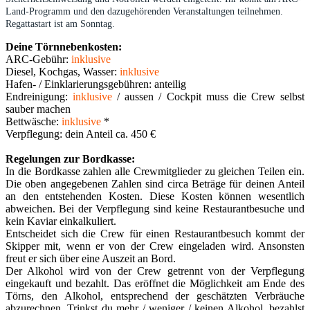
Land-Programm und den dazugehörenden Veranstaltungen teilnehmen.
Regattastart ist am Sonntag.
Deine Törnnebenkosten:
ARC-Gebühr:
inklusive
Diesel, Kochgas, Wasser:
inklusive
Hafen- / Einklarierungsgebühren:
anteilig
Endreinigung:
inklusive
/ aussen / Cockpit muss die Crew selbst
sauber machen
Bettwäsche:
inklusive
*
Verpflegung: dein Anteil ca. 450 €
Regelungen zur Bordkasse:
In die Bordkasse zahlen alle Crewmitglieder zu gleichen Teilen ein.
Die oben angegebenen Zahlen sind circa Beträge für deinen Anteil
an den entstehenden Kosten. Diese Kosten können wesentlich
abweichen. Bei der Verpflegung sind keine Restaurantbesuche und
kein Kaviar einkalkuliert.
Entscheidet sich die Crew für einen Restaurantbesuch kommt der
Skipper mit, wenn er von der Crew eingeladen wird. Ansonsten
freut er sich über eine Auszeit an Bord.
Der Alkohol wird von der Crew getrennt von der Verpflegung
eingekauft und bezahlt. Das eröffnet die Möglichkeit am Ende des
Törns, den Alkohol, entsprechend der geschätzten Verbräuche
abzurechnen. Trinkst du mehr / weniger / keinen Alkohol, bezahlst