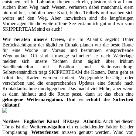
entstehen, oft in Labrador, drehen sich ein, plustern sich auf und
suchen ihren Weg nach Westen, verharren dabei manchmal, eiern
hin und her, schöpfen neue Kraft, bilden
Teiltiefs
und machen sich
weiter auf den Weg. Aber inzwischen sind die langfristigen
Vorhersagen für die weite offene See erstaunlich gut und wir vom
SKIPPERTEAM sind es auch!
Wir beraten unsere Crews
, die im Atlantik segeln! Unter
Berücksichtigung der täglichen Etmale planen wir die beste Route
für eine Woche im Voraus und bestimmen entsprechende
Wegepunkte. Oft sind Umwege schneller! Je nach Wetterlage
melden sich unsere Yachten dann täglich über Iridium
Satellitentelefon mit Position und Stationsmeldung.
Selbstverständlich trägt SKIPPERTEAM die Kosten. Dann geht es
sofort los, Karten werden studiert, Wegepunkte bestätigt oder
verschoben und die entsprechenden Updates eine Stunde nach
Kontaktaufnahme durchgegeben. Das macht viel Mühe, aber wenn
es dann hinhaut und die Route passt, dann ist das eben eine
gelungene Wetternavigation. Und es erhöht die Sicherheit
eklatant!
Nordsee - Englischer Kanal - Biskaya - Atlantik:
Auch bei diesen
Törns ist die
Wetternavigation
ein entscheidender Faktor bei der
Törnplanung.
Wetterfenster
müssen genutzt werden. Wind von