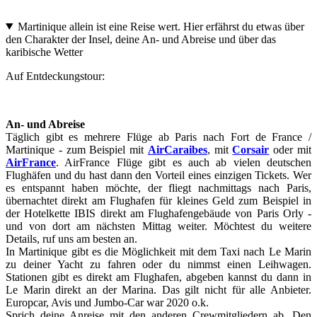
Martinique allein ist eine Reise wert. Hier erfährst du etwas über
den Charakter der Insel, deine An- und Abreise und über das
karibische Wetter
Auf Entdeckungstour:
An- und Abreise
Täglich gibt es mehrere Flüge ab Paris nach Fort de France /
Martinique - zum Beispiel mit
AirCaraibes
, mit
Corsair
oder mit
AirFrance
. AirFrance Flüge gibt es auch ab vielen deutschen
Flughäfen und du hast dann den Vorteil eines einzigen Tickets. Wer
es entspannt haben möchte, der fliegt nachmittags nach Paris,
übernachtet direkt am Flughafen für kleines Geld zum Beispiel in
der Hotelkette IBIS direkt am Flughafengebäude von Paris Orly -
und von dort am nächsten Mittag weiter. Möchtest du weitere
Details, ruf uns am besten an.
In Martinique gibt es die Möglichkeit mit dem Taxi nach Le Marin
zu deiner Yacht zu fahren oder du nimmst einen Leihwagen.
Stationen gibt es direkt am Flughafen, abgeben kannst du dann in
Le Marin direkt an der Marina. Das gilt nicht für alle Anbieter.
Europcar, Avis und Jumbo-Car war 2020 o.k.
Sprich deine Anreise mit den anderen Crewmitgliedern ab. Den