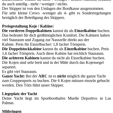
du auch anteilig - mehr / weniger / nichts.
Der Skipper ist von den Umlagen der Bordkasse ausgenommen.
Für sehr kleine Crews -weniger als 4- gibt es Sonderregelungen
bezüglich der Beteiligung des Skippers.
Preisgestaltung Koje / Kabine:
Die vorderen Doppelkabinen
kannst du als
Einzelkabine
buchen.
Das bedeutet für dich größtmöglichen Komfort. Die Kabinen haben
viel Stauraum und Zugang zur Nasszelle direkt aus der
Kabine. Preis für Einzelbucher: 1,8 facher Törnpreis.
Die Doppelstockkabine
kannst du als
Einzelkabine
buchen. Preis
1,6 facher Törnpreis. Auch diese Kabine hat reichlich Stauraum.
Die achteren Kabinen
kannst du nicht als Einzelkabine buchen.
Die Kojen sind sehr breit und in der Mitte durch das Kojensegel
separiert.
Es gibt viel Stauraum.
Ganze Yacht:
Bei der
ARC
ist es
nicht
möglich die ganze Yacht
zum Gruppenpreis zu buchen. Die 6 Kojen müssen einzeln gebucht
werden. Den Törn führt unser Skipper.
Liegeplatz der Yacht
Deine Yacht liegt im Sportboothafen Muelle Deportivo in Las
Palmas.
Mitbringen