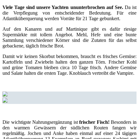
Viele Tage sind unsere Yachten ununterbrochen auf See.
Da ist
die Verpflegung von entscheidender Bedeutung. Für eine
Atlantiküberquerung werden Vorräte für 21 Tage gebunkert.
Auf den Kanaren und auf Martinique gibt es dafür riesige
Supermärkte mit tollem Angebot. Mehl, Hefe und eine bunte
Sammlung verschiedener Körner sind die Zutaten für das selbst
gebackene, täglich frische Brot.
Damit wir keinen Skorbut bekommen, braucht es frisches Gemüse:
Kartoffeln und Zwiebeln halten den ganzen Törn. Frischer Kohl
und grüne Tomaten bleiben circa 10 Tage frisch. Andere Gemüse
und Salate halten die ersten Tage. Knoblauch vertreibt die Vampire.
Die wichtigste Nahrungsergänzung ist
frischer Fisch!
Besonders in
den warmen Gewässern der südlichen Routen fangen wir
regelmäßig. Jochen und Anke haben einmal auf einer 24 tägigen
Atlantiküberquerung 13 Exemplare an Bord gezogen: Sashimi mit