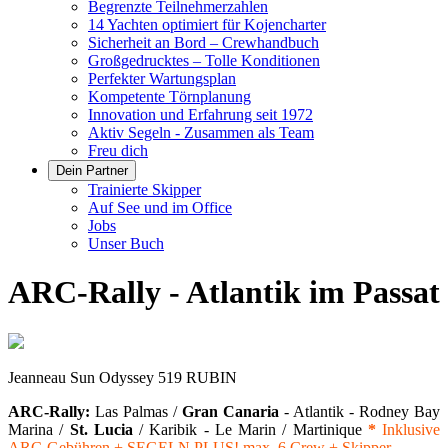
Begrenzte Teilnehmerzahlen
14 Yachten optimiert für Kojencharter
Sicherheit an Bord – Crewhandbuch
Großgedrucktes – Tolle Konditionen
Perfekter Wartungsplan
Kompetente Törnplanung
Innovation und Erfahrung seit 1972
Aktiv Segeln - Zusammen als Team
Freu dich
Dein Partner
Trainierte Skipper
Auf See und im Office
Jobs
Unser Buch
ARC-Rally - Atlantik im Passat
Jeanneau Sun Odyssey 519 RUBIN
ARC-Rally:
Las Palmas /
Gran Canaria
- Atlantik - Rodney Bay
Marina /
St. Lucia
/ Karibik - Le Marin / Martinique
*
Inklusive
ARC-Gebühren +
SEGELN PLUS!
max. 6 Crew + Skipper