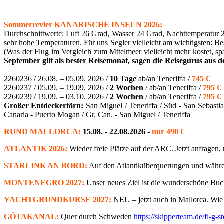
Sommerrevier KANARISCHE INSELN 2026:
Durchschnittwerte: Luft 26 Grad, Wasser 24 Grad, Nachttemperatur 2
sehr hohe Temperaturen. Für uns Segler vielleicht am wichtigsten: B
(Was der Flug im Vergleich zum Mttelmeer vielleicht mehr kostet, spa
September gilt als bester Reisemonat, sagen die Reisegurus aus 
2260236 / 26.08. – 05.09. 2026 /
10 Tage
ab/an Teneriffa /
745 €
2260237 / 05.09. – 19.09. 2026 /
2 Wochen
/ ab/an Teneriffa /
795 €
2260239 / 19.09. – 03.10. 2026 /
2 Wochen
/ ab/an Teneriffa /
795 €
Großer Entdeckertörn:
San Miguel / Teneriffa / Süd - San Sebasti
Canaria - Puerto Mogan / Gr. Can. - San Miguel / Teneriffa
RUND MALLORCA:
15.08. - 22.08.2026
-
nur 490 €
ATLANTIK 2026:
Wieder freie Plätze auf der ARC. Jetzt anfragen,
STARLINK AN BORD:
Auf den Atlantiküberquerungen und während
MONTENEGRO 2027:
Unser neues Ziel ist die wunderschöne Buch
YACHTGRUNDKURSE 2027:
NEU – jetzt auch in Mallorca. Wie 
GÖTAKANAL:
Quer durch Schweden
https://skipperteam.de/fl-g-