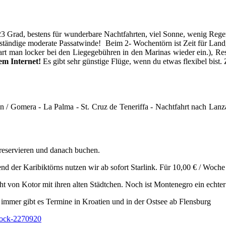
3 Grad, bestens für wunderbare Nachtfahrten, viel Sonne, wenig Regen.
eständige moderate Passatwinde! Beim 2- Wochentörn ist Zeit für Land
rt man locker bei den Liegegebühren in den Marinas wieder ein.), Rest
dem Internet!
Es gibt sehr günstige Flüge, wenn du etwas flexibel bist
an / Gomera - La Palma - St. Cruz de Teneriffa - Nachtfahrt nach Lan
 reservieren und danach buchen.
 der Karibiktörns nutzen wir ab sofort Starlink. Für 10,00 € / Woche 
t von Kotor mit ihren alten Städtchen. Noch ist Montenegro ein echter
immer gibt es Termine in Kroatien und in der Ostsee ab Flensburg
stock-2270920