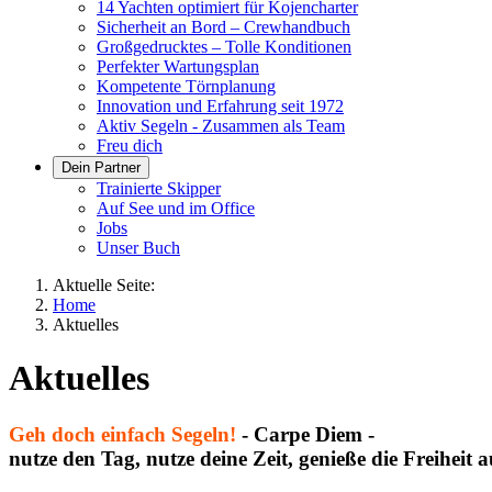
14 Yachten optimiert für Kojencharter
Sicherheit an Bord – Crewhandbuch
Großgedrucktes – Tolle Konditionen
Perfekter Wartungsplan
Kompetente Törnplanung
Innovation und Erfahrung seit 1972
Aktiv Segeln - Zusammen als Team
Freu dich
Dein Partner
Trainierte Skipper
Auf See und im Office
Jobs
Unser Buch
Aktuelle Seite:
Home
Aktuelles
Aktuelles
Geh doch einfach Segeln!
- Carpe Diem -
nutze den Tag, nutze deine Zeit, genieße die Freiheit