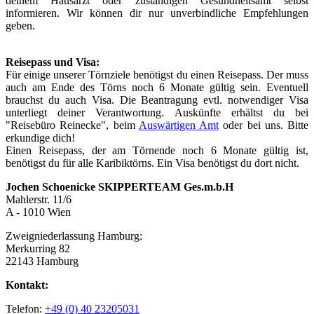
deinem Hausarzt oder zuständigen Gesundheitsamt selbst
informieren. Wir können dir nur unverbindliche Empfehlungen
geben.
Reisepass und Visa:
Für einige unserer Törnziele benötigst du einen Reisepass. Der muss
auch am Ende des Törns noch 6 Monate gültig sein. Eventuell
brauchst du auch Visa. Die Beantragung evtl. notwendiger Visa
unterliegt deiner Verantwortung. Auskünfte erhältst du bei
"Reisebüro Reinecke", beim
Auswärtigen Amt
oder bei uns. Bitte
erkundige dich!
Einen Reisepass, der am Törnende noch 6 Monate gültig ist,
benötigst du für alle Karibiktörns. Ein Visa benötigst du dort nicht.
Jochen Schoenicke SKIPPERTEAM Ges.m.b.H
Mahlerstr. 11/6
A - 1010 Wien
Zweigniederlassung Hamburg:
Merkurring 82
22143 Hamburg
Kontakt:
Telefon:
+49 (0) 40 23205031