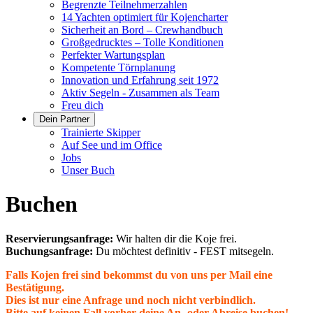
Begrenzte Teilnehmerzahlen
14 Yachten optimiert für Kojencharter
Sicherheit an Bord – Crewhandbuch
Großgedrucktes – Tolle Konditionen
Perfekter Wartungsplan
Kompetente Törnplanung
Innovation und Erfahrung seit 1972
Aktiv Segeln - Zusammen als Team
Freu dich
Dein Partner
Trainierte Skipper
Auf See und im Office
Jobs
Unser Buch
Buchen
Reservierungsanfrage:
Wir halten dir die Koje frei.
Buchungsanfrage:
Du möchtest definitiv - FEST mitsegeln.
Falls Kojen frei sind bekommst du von uns per Mail eine
Bestätigung.
Dies ist nur eine Anfrage und noch nicht verbindlich.
Bitte auf keinen Fall vorher deine An- oder Abreise buchen!