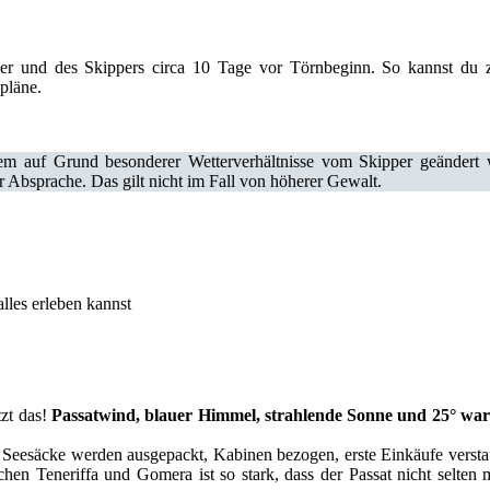
ler und des Skippers circa 10 Tage vor Törnbeginn. So kannst du
pläne.
m auf Grund besonderer Wetterverhältnisse vom Skipper geändert w
bsprache. Das gilt nicht im Fall von höherer Gewalt.
lles erleben kannst
tzt das!
Passatwind, blauer Himmel, strahlende Sonne und 25° wa
 Seesäcke werden ausgepackt, Kabinen bezogen, erste Einkäufe verstau
chen Teneriffa und Gomera ist so stark, dass der Passat nicht selte