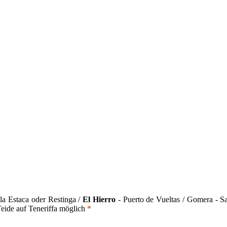
la Estaca oder Restinga /
El Hierro
- Puerto de Vueltas / Gomera - Sa
eide auf Teneriffa möglich
*