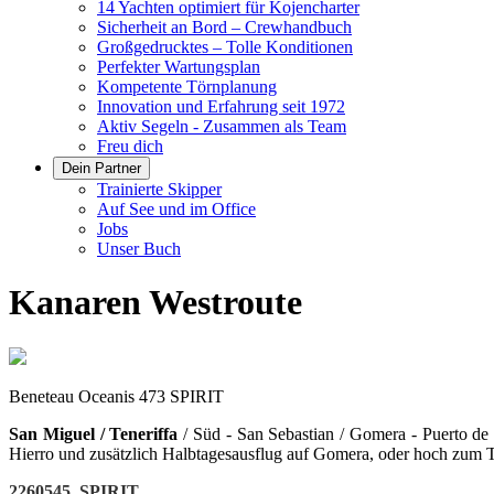
14 Yachten optimiert für Kojencharter
Sicherheit an Bord – Crewhandbuch
Großgedrucktes – Tolle Konditionen
Perfekter Wartungsplan
Kompetente Törnplanung
Innovation und Erfahrung seit 1972
Aktiv Segeln - Zusammen als Team
Freu dich
Dein Partner
Trainierte Skipper
Auf See und im Office
Jobs
Unser Buch
Kanaren Westroute
Beneteau Oceanis 473 SPIRIT
San Miguel / Teneriffa
/ Süd - San Sebastian / Gomera - Puerto de 
Hierro und zusätzlich Halbtagesausflug auf Gomera, oder hoch zum T
2260545 SPIRIT