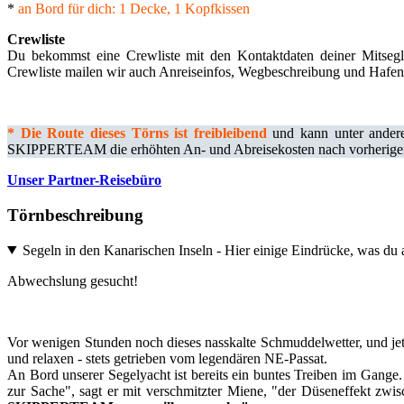
*
an Bord für dich: 1 Decke, 1 Kopfkissen
Crewliste
Du bekommst eine Crewliste mit den Kontaktdaten deiner Mitseg
Crewliste mailen wir auch Anreiseinfos, Wegbeschreibung und Hafen
*
Die Route dieses Törns ist freibleibend
und kann unter andere
SKIPPERTEAM die erhöhten An- und Abreisekosten nach vorheriger A
Unser Partner-Reisebüro
Törnbeschreibung
Segeln in den Kanarischen Inseln - Hier einige Eindrücke, was du a
Abwechslung gesucht!
Vor wenigen Stunden noch dieses nasskalte Schmuddelwetter, und je
und relaxen - stets getrieben vom legendären NE-Passat.
An Bord unserer Segelyacht ist bereits ein buntes Treiben im Gange.
zur Sache", sagt er mit verschmitzter Miene, "der Düseneffekt zwis