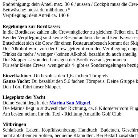
Endreinigung: dein Anteil max. 30 € / aussen / Cockpit muss die Cre
Bettwäsche: musst du mitbringen *
Verpflegung: dein Anteil ca. 140 €
Regelungen zur Bordkasse:
In die Bordkasse zahlen alle Crewmitglieder zu gleichen Teilen ein
Bei der Verpflegung sind keine Restaurantbesuche und kein Kaviar ein
Entscheidet sich die Crew für einen Restaurantbesuch kommt der Skip
Der Alkohol wird von der Crew getrennt von der Verpflegung einge
Trinkst du mehr / weniger / keinen Alkohol, bezahlst du auch anteilig 
Der Skipper ist von den Umlagen der Bordkasse ausgenommen.
Für sehr kleine Crews -weniger als 4- gibt es Sonderregelungen bezüg
Einzelkabine:
Du bezahlst den 1,6- fachen Törnpreis.
Ganze Yacht:
Du bezahlst den 5,6 fachen Törnpreis. Deine Gruppe k
Den Törn führt unser Skipper.
Liegeplatz der Yacht
Deine Yacht liegt in der
Marina San Miguel
.
Die Marina liegt in südwestlicher Richtung, ca. 8 Kilometer vom Flug
Am besten nehmt Ihr ein Taxi - Richtung Amarillo Golf Club
Mitbringen
Schlafsack, Laken, Kopfkissenbezug, Handtuch, Badetuch, Geschirrt
nicht abfärbenden Sohlen, bequeme Klamotten. Bei Bedarf zusätzlic