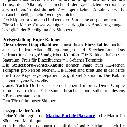
Törns, den Alkohol, entsprechend der geschätzten Verbräuche
abzurechnen. Trinkst du mehr / weniger / keinen Alkohol, bezahlst
du auch anteilig - mehr / weniger / nichts.
Der Skipper ist von den Umlagen der Bordkasse ausgenommen.
Für sehr kleine Crews -weniger als 4- gibt es Sonderregelungen
bezüglich der Beteiligung des Skippers.
Preisgestaltung Koje / Kabine:
Die vorderen Doppelkabinen
kannst du als
Einzelkabine
buchen,
auch auf den Atlantiküberquerungen und Streckentörns. Das
bedeutet für dich größtmöglichen Komfort. Die Kabinen haben viel
Stauraum. Preis für Einzelbucher = 1,6-facher Törnpreis.
Die Steuerbord-Achter-Kabine
können Paare zum 1,2-fachen
Törnpreis pro Person buchen. Die Kojen sind breit und in der Mitte
durch das Kojensegel separiert. Es gibt viel Stauraum. Die Kabine
hat eine eigene Nasszelle.
Ganze Yacht:
Du bezahlst den 6 fachen Törnpreis. Deine Gruppe
kann aus maximal 7 Personen bestehen, und sollte mindestens
3 Personen stark sein.
Den Törn führt unser Skipper.
Liegeplatz der Yacht
Deine Yacht liegt in der
Marina Port de Plaisance
in Le Marin, im
Süden von Martinique.
Vom Flughafen aus kannst du mit dem Taxi zur Marina nach Le