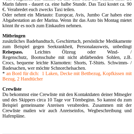
Marin fahren - dauert ca. eine halbe Stunde. Das Taxi kostet ca. 90
€. Verabredet euch zwecks Taxi teilen.
Oder nehmt ein Mietauto: Europcar, Avis, Jumbo Car haben eine
Abgabestation an der Marina. Wenn ihr das Auto bis Montag mietet
könnt ihr es noch zum Einkaufen nehmen.
Mitbringen
zusätzliches Badehandtuch, Geschirrtuch, persönliche Medikamente
zum Beispiel gegen Seekrankheit, Personalausweis, unbedingt
Reisepass.
Leichtes Ölzeug oder Wind- /
Regenschutz, Bootsschuhe mit nicht abfärbenden Sohlen, z.B.
Crocs, bequeme leichte Klamotten: Shorts, T-Shirts. Schwimm- /
Badesachen, wer möchte Schnorchelsachen.
*
an Bord für dich: 1 Laken, Decke mit Bettbezug, Kopfkissen mit
Bezug, 2 Handtücher
Crewliste
Du bekommst eine Crewliste mit den Kontaktdaten deiner Mitsegler
und des Skippers circa 10 Tage vor Törnbeginn. So kannst du zum
Beispiel gemeinsame Anreisen verabreden. Zusammen mit der
Crewliste mailen wir auch Anreiseinfos, Wegbeschreibung und
Hafenpläne.