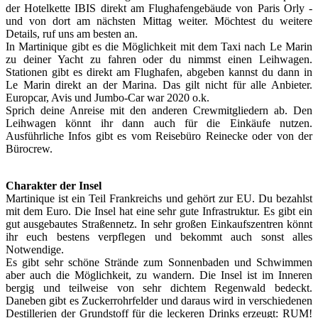
der Hotelkette IBIS direkt am Flughafengebäude von Paris Orly -
und von dort am nächsten Mittag weiter. Möchtest du weitere
Details, ruf uns am besten an.
In Martinique gibt es die Möglichkeit mit dem Taxi nach Le Marin
zu deiner Yacht zu fahren oder du nimmst einen Leihwagen.
Stationen gibt es direkt am Flughafen, abgeben kannst du dann in
Le Marin direkt an der Marina. Das gilt nicht für alle Anbieter.
Europcar, Avis und Jumbo-Car war 2020 o.k.
Sprich deine Anreise mit den anderen Crewmitgliedern ab. Den
Leihwagen könnt ihr dann auch für die Einkäufe nutzen.
Ausführliche Infos gibt es vom Reisebüro Reinecke oder von der
Bürocrew.
Charakter der Insel
Martinique ist ein Teil Frankreichs und gehört zur EU. Du bezahlst
mit dem Euro. Die Insel hat eine sehr gute Infrastruktur. Es gibt ein
gut ausgebautes Straßennetz. In sehr großen Einkaufszentren könnt
ihr euch bestens verpflegen und bekommt auch sonst alles
Notwendige.
Es gibt sehr schöne Strände zum Sonnenbaden und Schwimmen
aber auch die Möglichkeit, zu wandern. Die Insel ist im Inneren
bergig und teilweise von sehr dichtem Regenwald bedeckt.
Daneben gibt es Zuckerrohrfelder und daraus wird in verschiedenen
Destillerien der Grundstoff für die leckeren Drinks erzeugt: RUM!