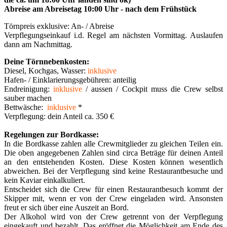
Abreise am Abreisetag 10:00 Uhr - nach dem Frühstück
Törnpreis exklusive: An- / Abreise
Verpflegungseinkauf i.d. Regel am nächsten Vormittag. Auslaufen
dann am Nachmittag.
Deine Törnnebenkosten:
Diesel, Kochgas, Wasser:
inklusive
Hafen- / Einklarierungsgebühren:
anteilig
Endreinigung:
inklusive
/ aussen / Cockpit muss die Crew selbst
sauber machen
Bettwäsche:
inklusive
*
Verpflegung: dein Anteil ca. 350 €
Regelungen zur Bordkasse:
In die Bordkasse zahlen alle Crewmitglieder zu gleichen Teilen ein.
Die oben angegebenen Zahlen sind circa Beträge für deinen Anteil
an den entstehenden Kosten. Diese Kosten können wesentlich
abweichen. Bei der Verpflegung sind keine Restaurantbesuche und
kein Kaviar einkalkuliert.
Entscheidet sich die Crew für einen Restaurantbesuch kommt der
Skipper mit, wenn er von der Crew eingeladen wird. Ansonsten
freut er sich über eine Auszeit an Bord.
Der Alkohol wird von der Crew getrennt von der Verpflegung
eingekauft und bezahlt. Das eröffnet die Möglichkeit am Ende des