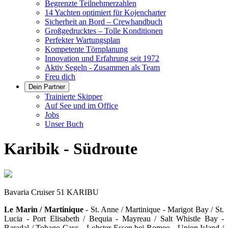
Begrenzte Teilnehmerzahlen
14 Yachten optimiert für Kojencharter
Sicherheit an Bord – Crewhandbuch
Großgedrucktes – Tolle Konditionen
Perfekter Wartungsplan
Kompetente Törnplanung
Innovation und Erfahrung seit 1972
Aktiv Segeln - Zusammen als Team
Freu dich
Dein Partner
Trainierte Skipper
Auf See und im Office
Jobs
Unser Buch
Karibik - Südroute
Bavaria Cruiser 51 KARIBU
Le Marin / Martinique
- St. Anne / Martinique - Marigot Bay / St.
Lucia - Port Elisabeth / Bequia - Mayreau / Salt Whistle Bay -
Baradal / Tobago Cays - Lobster-Essen bei Romeo - Union Island /