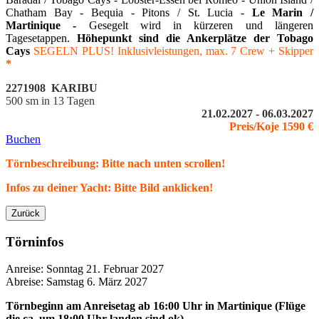
Chatham Bay - Bequia - Pitons / St. Lucia -
Le Marin /
Martinique -
Gesegelt wird in kürzeren und längeren
Tagesetappen.
Höhepunkt sind die Ankerplätze der Tobago
Cays
SEGELN PLUS!
Inklusivleistungen, max. 7 Crew + Skipper
*
2271908 KARIBU
500 sm in 13 Tagen
21.02.2027 - 06.03.2027
Preis/Koje 1590 €
Buchen
Törnbeschreibung: Bitte nach unten scrollen!
Infos zu deiner Yacht: Bitte Bild anklicken!
Zurück
Törninfos
Anreise: Sonntag 21. Februar 2027
Abreise: Samstag 6. März 2027
Törnbeginn am Anreisetag ab 16:00 Uhr in
Martinique (Flüge
die ca. um 18:00 Uhr landen sind ok)