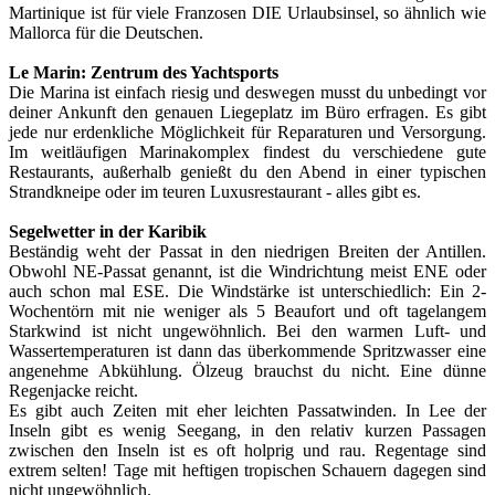
Martinique ist für viele Franzosen DIE Urlaubsinsel, so ähnlich wie
Mallorca für die Deutschen.
Le Marin: Zentrum des Yachtsports
Die Marina ist einfach riesig und deswegen musst du unbedingt vor
deiner Ankunft den genauen Liegeplatz im Büro erfragen. Es gibt
jede nur erdenkliche Möglichkeit für Reparaturen und Versorgung.
Im weitläufigen Marinakomplex findest du verschiedene gute
Restaurants, außerhalb genießt du den Abend in einer typischen
Strandkneipe oder im teuren Luxusrestaurant - alles gibt es.
Segelwetter in der Karibik
Beständig weht der Passat in den niedrigen Breiten der Antillen.
Obwohl NE-Passat genannt, ist die Windrichtung meist ENE oder
auch schon mal ESE. Die Windstärke ist unterschiedlich: Ein 2-
Wochentörn mit nie weniger als 5 Beaufort und oft tagelangem
Starkwind ist nicht ungewöhnlich. Bei den warmen Luft- und
Wassertemperaturen ist dann das überkommende Spritzwasser eine
angenehme Abkühlung. Ölzeug brauchst du nicht. Eine dünne
Regenjacke reicht.
Es gibt auch Zeiten mit eher leichten Passatwinden. In Lee der
Inseln gibt es wenig Seegang, in den relativ kurzen Passagen
zwischen den Inseln ist es oft holprig und rau. Regentage sind
extrem selten! Tage mit heftigen tropischen Schauern dagegen sind
nicht ungewöhnlich.