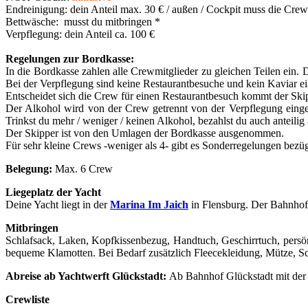
Endreinigung: dein Anteil max. 30 € / außen / Cockpit muss die Crew
Bettwäsche:
musst du mitbringen
*
Verpflegung: dein Anteil ca. 100 €
Regelungen zur Bordkasse:
In die Bordkasse zahlen alle Crewmitglieder zu gleichen Teilen ein
Bei der Verpflegung sind keine Restaurantbesuche und kein Kaviar ein
Entscheidet sich die Crew für einen Restaurantbesuch kommt der Skip
Der Alkohol wird von der Crew getrennt von der Verpflegung einge
Trinkst du mehr / weniger / keinen Alkohol, bezahlst du auch anteilig 
Der Skipper ist von den Umlagen der Bordkasse ausgenommen.
Für sehr kleine Crews -weniger als 4- gibt es Sonderregelungen bezüg
Belegung:
Max. 6 Crew
Liegeplatz der Yacht
Deine Yacht liegt in der
Marina Im Jaich
in Flensburg. Der Bahnhof 
Mitbringen
Schlafsack, Laken, Kopfkissenbezug, Handtuch, Geschirrtuch, persö
bequeme Klamotten. Bei Bedarf zusätzlich Fleecekleidung, Mütze, S
Abreise ab Yachtwerft Glückstadt:
Ab Bahnhof Glückstadt mit der
Crewliste