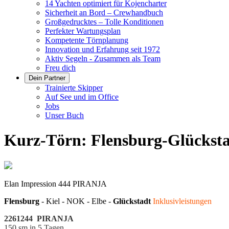
14 Yachten optimiert für Kojencharter
Sicherheit an Bord – Crewhandbuch
Großgedrucktes – Tolle Konditionen
Perfekter Wartungsplan
Kompetente Törnplanung
Innovation und Erfahrung seit 1972
Aktiv Segeln - Zusammen als Team
Freu dich
Dein Partner
Trainierte Skipper
Auf See und im Office
Jobs
Unser Buch
Kurz-Törn: Flensburg-Glückst
Elan Impression 444 PIRANJA
Flensburg
- Kiel - NOK - Elbe -
Glückstadt
Inklusivleistungen
2261244 PIRANJA
150 sm in 5 Tagen