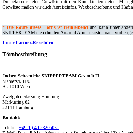
Du bekommst eine Crewliste mit den Kontaktdaten deiner Mitseg
Crewliste mailen wir auch Anreiseinfos, Wegbeschreibung und Hafen
*
Die Route dieses Törns ist freibleibend
und kann unter andere
SKIPPERTEAM die erhöhten An- und Abreisekosten nach vorheriger A
Unser Partner-Reisebüro
Törnbeschreibung
Jochen Schoenicke SKIPPERTEAM Ges.m.b.H
Mahlerstr. 11/6
A - 1010 Wien
Zweigniederlassung Hamburg:
Merkurring 82
22143 Hamburg
Kontakt:
Telefon:
+49 (0) 40 23205031
E-Mail:
Diese E-Mail-Adresse ist vor Spambots geschützt! Zur Anzeig