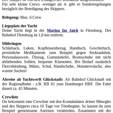
Für sehr kleine Crews -weniger als 4- gibt es Sonderregelungen
bezüglich der Beteiligung des Skippers.
Belegung:
Max. 6 Crew
Liegeplatz der Yacht
Deine Yacht liegt in der
Marina Im Jaich
in Flensburg. Der
Bahnhof Flensburg ist 1,8 km entfernt.
Mitbringen
Schlafsack, Laken, Kopfkissenbezug, Handtuch, Geschirrtuch,
persönliche Medikamente zum Beispiel gegen Seekrankheit,
Personalausweis. Ölzeug, Gummistiefel, Bootsschuhe mit nicht
abfärbenden Sohlen, bequeme Klamotten. Bei Bedarf zusätzlich
Fleecekleidung, Mütze, Schal, Handschuhe, Skiunterwäsche, also
warme Sachen!
Abreise ab Yachtwerft Glückstadt:
Ab Bahnhof Glückstadt mit
der Regionalbahn - z.B. RB 61 zum Hamburger HBF. Die Fahrt
dauert ca. 45 Minuten.
Crewliste
Du bekommst eine Crewliste mit den Kontaktdaten deiner Mitsegler
und des Skippers circa 10 Tage vor Törnbeginn. So kannst du zum
Beispiel gemeinsame Anreisen verabreden. Zusammen mit der