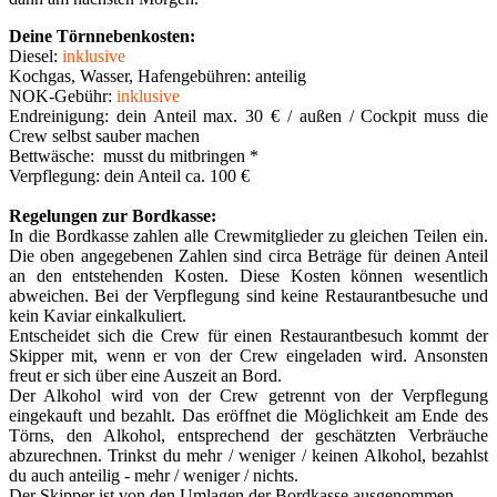
Deine Törnnebenkosten:
Diesel:
inklusive
Kochgas, Wasser,
Hafengebühren: anteilig
NOK-Gebühr
:
inklusive
Endreinigung: dein Anteil max. 30 € / außen / Cockpit muss die
Crew selbst sauber machen
Bettwäsche:
musst du mitbringen
*
Verpflegung: dein Anteil ca. 100 €
Regelungen zur Bordkasse:
In die Bordkasse zahlen alle Crewmitglieder zu gleichen Teilen ein.
Die oben angegebenen Zahlen sind circa Beträge für deinen Anteil
an den entstehenden Kosten. Diese Kosten können wesentlich
abweichen. Bei der Verpflegung sind keine Restaurantbesuche und
kein Kaviar einkalkuliert.
Entscheidet sich die Crew für einen Restaurantbesuch kommt der
Skipper mit, wenn er von der Crew eingeladen wird. Ansonsten
freut er sich über eine Auszeit an Bord.
Der Alkohol wird von der Crew getrennt von der Verpflegung
eingekauft und bezahlt. Das eröffnet die Möglichkeit am Ende des
Törns, den Alkohol, entsprechend der geschätzten Verbräuche
abzurechnen. Trinkst du mehr / weniger / keinen Alkohol, bezahlst
du auch anteilig - mehr / weniger / nichts.
Der Skipper ist von den Umlagen der Bordkasse ausgenommen.