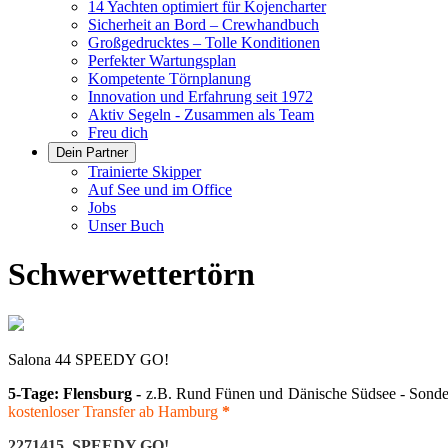
14 Yachten optimiert für Kojencharter
Sicherheit an Bord – Crewhandbuch
Großgedrucktes – Tolle Konditionen
Perfekter Wartungsplan
Kompetente Törnplanung
Innovation und Erfahrung seit 1972
Aktiv Segeln - Zusammen als Team
Freu dich
Dein Partner
Trainierte Skipper
Auf See und im Office
Jobs
Unser Buch
Schwerwettertörn
Salona 44 SPEEDY GO!
5-Tage: Flensburg -
z.B. Rund Fünen und Dänische Südsee - Sonder
kostenloser Transfer ab Hamburg
*
2271415 SPEEDY GO!