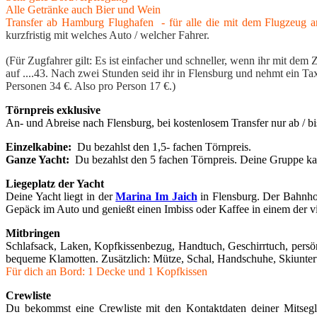
Alle Getränke auch Bier und Wein
Transfer ab Hamburg Flughafen - für alle die mit dem Flugzeug a
kurzfristig mit welches Auto / welcher Fahrer.
(Für Zugfahrer gilt: Es ist einfacher und schneller, wenn ihr mit d
auf ....43. Nach zwei Stunden seid ihr in Flensburg und nehmt ein Tax
Personen 34 €. Also pro Person 17 €.)
Törnpreis exklusive
An- und Abreise nach Flensburg, bei kostenlosem Transfer nur ab / b
Einzelkabine:
Du bezahlst den 1,5- fachen Törnpreis.
Ganze Yacht:
Du bezahlst den 5 fachen Törnpreis. Deine Gruppe ka
Liegeplatz der Yacht
Deine Yacht liegt in der
Marina Im Jaich
in Flensburg. Der Bahnhof
Gepäck im Auto und genießt einen Imbiss oder Kaffee in einem der vi
Mitbringen
Schlafsack, Laken, Kopfkissenbezug, Handtuch, Geschirrtuch, persö
bequeme Klamotten. Zusätzlich: Mütze, Schal, Handschuhe, Skiunter
Für dich an Bord: 1 Decke und 1 Kopfkissen
Crewliste
Du bekommst eine Crewliste mit den Kontaktdaten deiner Mitseg