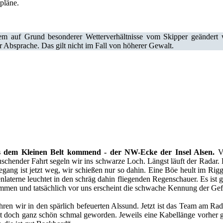
pläne.
m auf Grund besonderer Wetterverhältnisse vom Skipper geändert w
bsprache. Das gilt nicht im Fall von höherer Gewalt.
s dem Kleinen Belt kommend - der NW-Ecke der Insel Alsen.
V
rauschender Fahrt segeln wir ins schwarze Loch. Längst läuft der Rad
eegang ist jetzt weg, wir schießen nur so dahin. Eine Böe heult im Rig
nlaterne leuchtet in den schräg dahin fliegenden Regenschauer. Es ist 
t kommen und tatsächlich vor uns erscheint die schwache Kennung der G
en wir in den spärlich befeuerten Alssund. Jetzt ist das Team am R
cht doch ganz schön schmal geworden. Jeweils eine Kabellänge vorher g