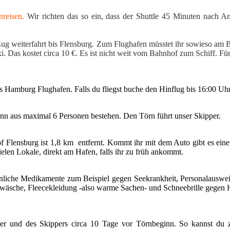
nreisen.
Wir richten das so ein, dass der Shuttle 45 Minuten nach Ank
em Zug weiterfahrt bis Flensburg. Zum Flughafen müsstet ihr sowieso a
i. Das kostet circa 10 €. Es ist nicht weit vom Bahnhof zum Schiff. Für
is Hamburg Flughafen. Falls du fliegst buche den Hinflug bis 16:00 Uh
nn aus maximal 6 Personen bestehen. Den Törn führt unser Skipper.
 Flensburg ist 1,8 km entfernt. Kommt ihr mit dem Auto gibt es einen 
elen Lokale, direkt am Hafen, falls ihr zu früh ankommt.
nliche Medikamente zum Beispiel gegen Seekrankheit, Personalauswei
wäsche, Fleecekleidung -also warme Sachen- und Schneebrille gegen H
ler und des Skippers circa 10 Tage vor Törnbeginn. So kannst du