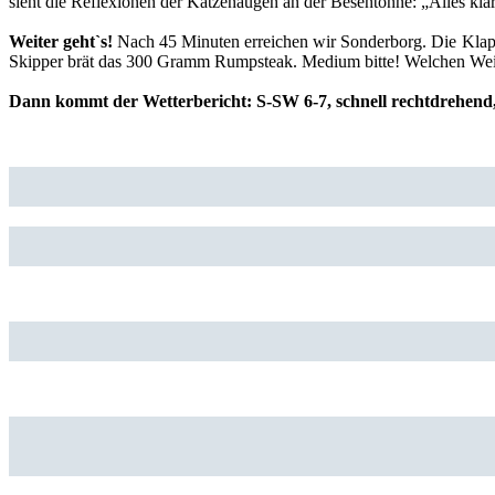
sieht die Reflexionen der Katzenaugen an der Besentonne: „Alles klar,
Weiter geht`s!
Nach 45 Minuten erreichen wir Sonderborg. Die Klappbr
Skipper brät das 300 Gramm Rumpsteak. Medium bitte! Welchen Wei
Dann kommt der Wetterbericht: S-SW 6-7, schnell rechtdrehend, 