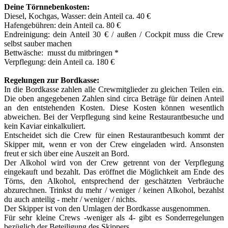
Deine Törnnebenkosten:
Diesel, Kochgas, Wasser:
dein Antei
l
ca. 40 €
Hafengebühren:
dein Anteil ca. 80 €
Endreinigung: dein Anteil 30 € / außen / Cockpit muss die Crew
selbst sauber machen
Bettwäsche:
musst du mitbringen
*
Verpflegung: dein Anteil ca. 180 €
Regelungen zur Bordkasse:
In die Bordkasse zahlen alle Crewmitglieder zu gleichen Teilen ein.
Die oben angegebenen Zahlen sind circa Beträge für deinen Anteil
an den entstehenden Kosten. Diese Kosten können wesentlich
abweichen. Bei der Verpflegung sind keine Restaurantbesuche und
kein Kaviar einkalkuliert.
Entscheidet sich die Crew für einen Restaurantbesuch kommt der
Skipper mit, wenn er von der Crew eingeladen wird. Ansonsten
freut er sich über eine Auszeit an Bord.
Der Alkohol wird von der Crew getrennt von der Verpflegung
eingekauft und bezahlt. Das eröffnet die Möglichkeit am Ende des
Törns, den Alkohol, entsprechend der geschätzten Verbräuche
abzurechnen. Trinkst du mehr / weniger / keinen Alkohol, bezahlst
du auch anteilig - mehr / weniger / nichts.
Der Skipper ist von den Umlagen der Bordkasse ausgenommen.
Für sehr kleine Crews -weniger als 4- gibt es Sonderregelungen
bezüglich der Beteiligung des Skippers.