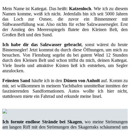
Mein Name ist Kattegat. Das heißt:
Katzenloch
. Wie ich zu diesem
Namen komme, weiß ich nicht. Jedenfalls bin ich seit 5000 Jahren
das Loch zur Ostsee, die zuvor ein Binnenmeer mit
Süßwasserfüllung war. Also nichts für echte Salzwassersegler. Erst
der Anstieg des Meeresspiegels flutete den Kleinen Belt, den
Großen Belt und den Sund.
Ich habe dir das Salzwasser gebracht
, sonst wärest du heute
Binnensegler! Jetzt kommst du durch diese Öffnungen, um mich zu
besuchen. Von Flensburg segelst du bei gutem Wind 12 Stunden
durch den Kleinen Belt und schon triffst du mich, deinen Kattegat.
Viele Inseln und attraktive Küsten ließ ich entstehen, um Segler
anzulocken.
Feinsten Sand
häufte ich in den
Dünen von Anholt
auf. Komm zu
mir, sei willkommen in meinem Yachthafen unmittelbar inmitten der
faszinierenden Sandformationen. Autos wollte ich hier nicht,
stattdessen miete ein Fahrrad und erkunde meine Insel.
Ich formte endlose Strände bei Skagen
, wo meine Strömungen
am langen Riff mit den Strömungen des Skagerraks schäumend um