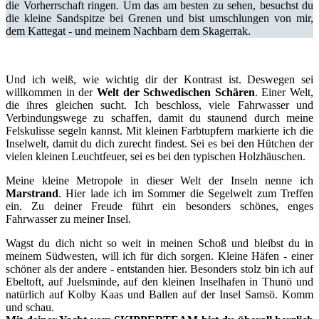
die Vorherrschaft ringen. Um das am besten zu sehen, besuchst du
die kleine Sandspitze bei Grenen und bist umschlungen von mir,
dem Kattegat - und meinem Nachbarn dem Skagerrak.
Und ich weiß, wie wichtig dir der Kontrast ist. Deswegen sei
willkommen in der
Welt der Schwedischen Schären
. Einer Welt,
die ihres gleichen sucht. Ich beschloss, viele Fahrwasser und
Verbindungswege zu schaffen, damit du staunend durch meine
Felskulisse segeln kannst. Mit kleinen Farbtupfern markierte ich die
Inselwelt, damit du dich zurecht findest. Sei es bei den Hütchen der
vielen kleinen Leuchtfeuer, sei es bei den typischen Holzhäuschen.
Meine kleine Metropole in dieser Welt der Inseln nenne ich
Marstrand
. Hier lade ich im Sommer die Segelwelt zum Treffen
ein. Zu deiner Freude führt ein besonders schönes, enges
Fahrwasser zu meiner Insel.
Wagst du dich nicht so weit in meinen Schoß und bleibst du in
meinem Südwesten, will ich für dich sorgen. Kleine Häfen - einer
schöner als der andere - entstanden hier. Besonders stolz bin ich auf
Ebeltoft, auf Juelsminde, auf den kleinen Inselhafen in Thunö und
natürlich auf Kolby Kaas und Ballen auf der Insel Samsö. Komm
und schau.