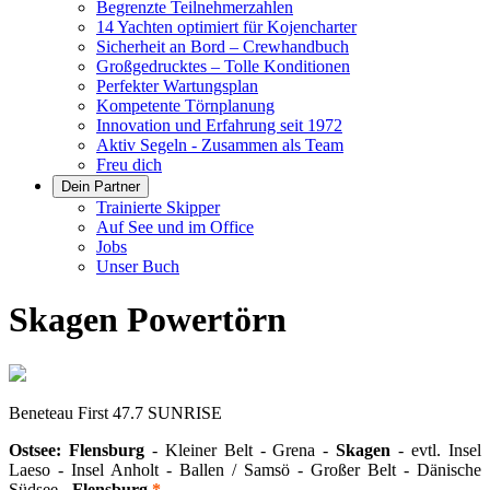
Begrenzte Teilnehmerzahlen
14 Yachten optimiert für Kojencharter
Sicherheit an Bord – Crewhandbuch
Großgedrucktes – Tolle Konditionen
Perfekter Wartungsplan
Kompetente Törnplanung
Innovation und Erfahrung seit 1972
Aktiv Segeln - Zusammen als Team
Freu dich
Dein Partner
Trainierte Skipper
Auf See und im Office
Jobs
Unser Buch
Skagen Powertörn
Beneteau First 47.7 SUNRISE
Ostsee: Flensburg
- Kleiner Belt - Grena -
Skagen
- evtl. Insel
Laeso - Insel Anholt - Ballen / Samsö - Großer Belt - Dänische
Südsee -
Flensburg
*