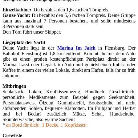
Einzelkabine:
Du bezahlst den 1,6- fachen Törnpreis.
Ganze Yacht:
Du bezahlst den 5,6 fachen Törnpreis. Deine Gruppe
kann aus maximal 7 Personen bestehen, und sollte mindestens
3 Personen stark sein.
Den Törn führt unser Skipper.
Liegeplatz der Yacht
Deine Yacht liegt in der
Marina Im Jaich
in Flensburg. Der
Bahnhof Flensburg ist 1,8 km entfernt. Kommt ihr mit dem Auto
gibt es einen großen kostenpflichtigen Parkplatz direkt an der
Marina. Lasst euer Gepäck im Auto und genießt einen Imbiss oder
Kaffee in einem der vielen Lokale, direkt am Hafen, falls ihr zu früh
ankommt.
Mitbringen
Schlafsack, Laken, Kopfkissenbezug, Handtuch, Geschirrtuch,
persönliche Medikamente zum Beispiel gegen Seekrankheit,
Personalausweis, Ölzeug, Gummistiefel, Bootsschuhe mit nicht
abfärbenden Sohlen, bequeme Klamotten. Im Frühjahr und Herbst
und bei Bedarf zusätzlich Mütze, Schal, Handschuhe,
Skiunterwäsche, also warme Sachen!
*
an Bord für dich: 1 Decke, 1 Kopfkissen
Crewliste