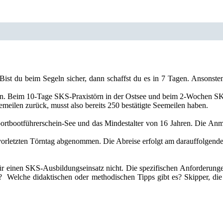
ist du beim Segeln sicher, dann schaffst du es in 7 Tagen. Ansonst
en. Beim 10-Tage SKS-Praxistörn in der Ostsee und beim 2-Wochen SKS
meilen zurück, musst also bereits 250 bestätigte Seemeilen haben.
ortbootführerschein-See und das Mindestalter von 16 Jahren. Die Anm
orletzten Törntag abgenommen. Die Abreise erfolgt am darauffolgen
 für einen SKS-Ausbildungseinsatz nicht. Die spezifischen Anforderu
? Welche didaktischen oder methodischen Tipps gibt es? Skipper, die 