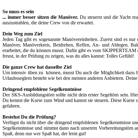
So muss es sein
... immer besser sitzen die Manöver.
Du steuerst und die Yacht rea
auszustrahlen, die deine Crew von dir erwartet.
Dein Weg zum Ziel
Jeden Tag gibt es sogenannte Manövereinheiten. Zuerst sind es n
Manöver, Manöverkreis, Beidrehen, Reffen, An- und Ablegen. Bal
erarbeitet, die du können musst. Dafür gibt es vom SKIPPERTEAM erst
freust, in der Prüfung zu zeigen, was du alles kannst: Tolles Gefühl!
Die ganze Crew hat dasselbe Ziel
Um intensiv üben zu können, musst Du auch die Möglichkeit dazu h
Urlaubsseglern besteht wie bei den meisten anderen Anbietern. Deine
Dringend empfohlene Segelkenntnisse
Der SKS-Ausbildungstörn sollte nicht dein erster Segeltörn sein. Hie
Du kennst die Kurse zum Wind und kannst sie steuern. Diese Kurse
gefahren.
Bestehst Du die Prüfung?
Verfügst du nicht über die dringend empfohlenen Segelkenntnisse un
Segelkenntnisse und nimmst dann nach unserem Vorbereitungstörn an
Spaß, denn nur wer Spaß hat, der lernt gut!