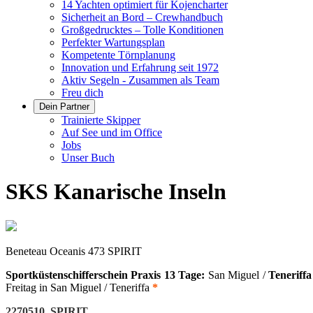
14 Yachten optimiert für Kojencharter
Sicherheit an Bord – Crewhandbuch
Großgedrucktes – Tolle Konditionen
Perfekter Wartungsplan
Kompetente Törnplanung
Innovation und Erfahrung seit 1972
Aktiv Segeln - Zusammen als Team
Freu dich
Dein Partner
Trainierte Skipper
Auf See und im Office
Jobs
Unser Buch
SKS Kanarische Inseln
Beneteau Oceanis 473 SPIRIT
Sportküstenschifferschein Praxis 13 Tage:
San Miguel /
Teneriffa
Freitag in San Miguel / Teneriffa
*
2270510 SPIRIT