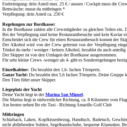
Endreinigung: dein Anteil max. 25 €
/ aussen / Cockpit muss die Cre
Bettwäsche:
musst du mitbringen
*
Verpflegung: dein Anteil ca. 250 €
Regelungen zur Bordkasse:
In die Bordkasse zahlen alle Crewmitglieder zu gleichen Teilen ein
Bei der Verpflegung sind keine Restaurantbesuche und kein Kaviar ein
Entscheidet sich die Crew für einen Restaurantbesuch kommt der Skip
Der Alkohol wird von der Crew getrennt von der Verpflegung einge
Trinkst du mehr / weniger / keinen Alkohol, bezahlst du auch anteilig 
Der Skipper ist von den Umlagen der Bordkasse ausgenommen.
Für sehr kleine Crews -weniger als 4- gibt es Sonderregelungen bezüg
Einzelkabine:
Du bezahlst den 1,6- fachen Törnpreis.
Ganze Yacht:
Du bezahlst den 5,6 fachen Törnpreis. Deine Gruppe k
Den Törn führt unser Skipper.
Liegeplatz der Yacht
Deine Yacht liegt in der
Marina San Miguel
.
Die Marina liegt in südwestlicher Richtung, ca. 8 Kilometer vom Flug
Am besten nehmt Ihr ein Taxi - Richtung Amarillo Golf Club
Mitbringen
Schlafsack, Laken, Kopfkissenbezug, Handtuch, Badetuch, Geschirrt
nicht abfärbenden Sohlen, Segelhandschuhe, bequeme Klamotten. Bei