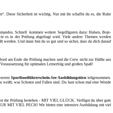
. Diese Sicherheit ist wichtig. Nur mit ihr schaffst du es, die Ruhe
mmandos. Schnell kommen weitere Segelfiguren dazu: Halsen, Boje-
ie es in der Prüfung abgefragt wird. Viele andere Themen werden
t werden. Und dann bist du so gut und so sicher, dass du dich darauf
Bord am Ende die Prüfung machen und die Crew nicht zur Hälfte aus
e Voraussetzung für optimalen Lernerfolg und großen Spaß!
nserem
Sportbootführerschein-See Ausbildungstörn
teilgenommen.
 weißt, was Schoten und Fallen sind. Du hast schon mal eine Wende
nntest die Prüfung bestehen - MIT VIEL GLÜCK. Verfügst du über gute
R NUR MIT VIEL PECH! Wir bieten eine intensive Ausbildung mit viel