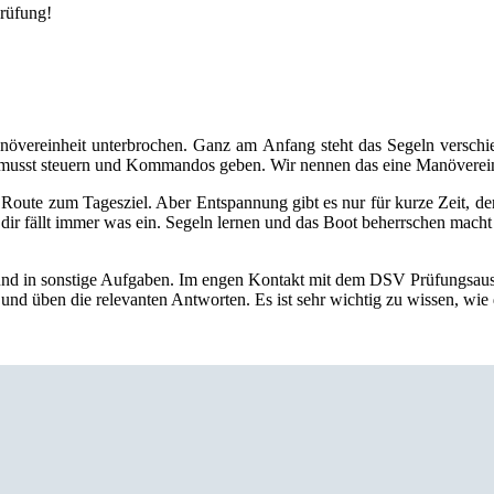
Prüfung!
növereinheit unterbrochen. Ganz am Anfang steht das Segeln versc
musst steuern und Kommandos geben. Wir nennen das eine Manöverein
oute zum Tagesziel. Aber Entspannung gibt es nur für kurze Zeit, den
ir fällt immer was ein. Segeln lernen und das Boot beherrschen macht d
n und in sonstige Aufgaben. Im engen Kontakt mit dem DSV Prüfungsauss
n und üben die relevanten Antworten. Es ist sehr wichtig zu wissen, wi