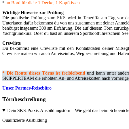
*
an Bord für dich: 1 Decke, 1 Kopfkissen
Wichtige Hinweise zur Prüfung
Die praktische Prüfung zum SKS wird in Teneriffa am Tag vor de
Unterlagen dafür bekommst du von uns zusammen mit deiner Anmeldun
benötigst insgesamt 300 sm Erfahrung. Die auf diesem Törn zurückgel
Yachtgrundkurs! Oder du hast an unserem Sportbootführerschein-Se
Crewliste
Du bekommst eine Crewliste mit den Kontaktdaten deiner Mitseg
Crewliste mailen wir auch Anreiseinfos, Wegbeschreibung und Hafen
*
Die Route dieses Törns ist freibleibend
und kann unter andere
SKIPPERTEAM die erhöhten An- und Abreisekosten nach vorheriger A
Unser Partner-Reisebüro
Törnbeschreibung
Dein SKS-Praxis-Ausbildungstörn – Wie geht das beim Schoe
Qualifizierte Ausbildung