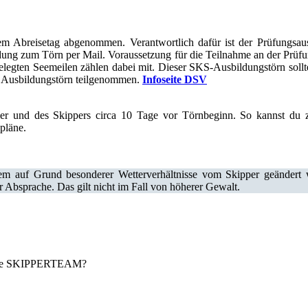
m Abreisetag abgenommen. Verantwortlich dafür ist der Prüfungsau
g zum Törn per Mail. Voraussetzung für die Teilnahme an der Prüfung
egten Seemeilen zählen dabei mit. Dieser SKS-Ausbildungstörn sollte n
e Ausbildungstörn teilgenommen.
Infoseite DSV
ler und des Skippers circa 10 Tage vor Törnbeginn. So kannst du
pläne.
m auf Grund besonderer Wetterverhältnisse vom Skipper geändert w
bsprache. Das gilt nicht im Fall von höherer Gewalt.
nicke SKIPPERTEAM?