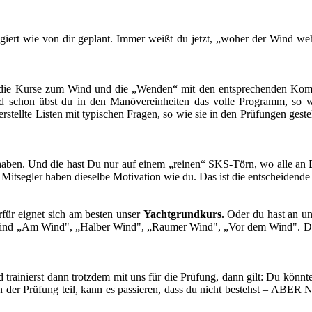
giert wie von dir geplant. Immer weißt du jetzt, „woher der Wind weht“
ur die Kurse zum Wind und die „Wenden“ mit den entsprechenden Ko
d schon übst du in den Manövereinheiten das volle Programm, so w
ellte Listen mit typischen Fragen, so wie sie in den Prüfungen gestell
aben. Und die hast Du nur auf einem „reinen“ SKS-Törn, wo alle an 
 Mitsegler haben dieselbe Motivation wie du. Das ist die entscheidend
rfür eignet sich am besten unser
Yachtgrundkurs.
Oder du hast an u
 sind „Am Wind", „Halber Wind", „Raumer Wind", „Vor dem Wind". Du
d trainierst dann trotzdem mit uns für die Prüfung, dann gilt: Du kö
 der Prüfung teil, kann es passieren, dass du nicht bestehst – ABE