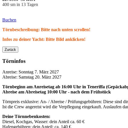
400 sm in 13 Tagen
Buchen
Törnbeschreibung: Bitte nach unten scrollen!
Infos zu deiner Yacht: Bitte Bild anklicken!
Zurück
Törninfos
Anreise: Sonntag 7. März 2027
Abreise: Samstag 20. März 2027
Törnbeginn
am Anreisetag ab 16:00 Uhr in
Teneriffa
(Gepäckabg
Abreise am Abreisetag 10:00 Uhr - nach dem Frühstück
Törnpreis exklusive: An- / Abreise / Prüfungsgebühren: Diese sind d
Ist die Crew angereist wird die Verpflegung eingekauft. Auslaufen 
Deine Törnnebenkosten:
Diesel, Kochgas, Wasser:
dein Anteil ca.
60 €
Hafengebühren: dein Anteil: ca. 140 €