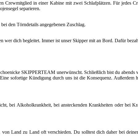
n Crewmitglied in einer Kabine mit zwei Schlafplätzen. Für jedes Cre
ojensegel separieren.
n bei den Törndetails angegebenen Zuschlag.
n wer dich begleitet. Immer ist unser Skipper mit an Bord. Dafür beza
 Schoenicke SKIPPERTEAM unerwünscht. Schließlich bist du abends wi
ne sofortige Kündigung durch uns ist die Konsequenz. Außerdem haft
cht, bei Alkoholkrankheit, bei ansteckenden Krankheiten oder bei Kran
von Land zu Land oft verschieden. Du solltest dich daher bei deine