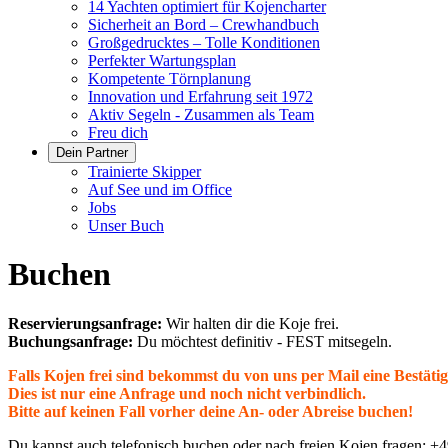
14 Yachten optimiert für Kojencharter
Sicherheit an Bord – Crewhandbuch
Großgedrucktes – Tolle Konditionen
Perfekter Wartungsplan
Kompetente Törnplanung
Innovation und Erfahrung seit 1972
Aktiv Segeln - Zusammen als Team
Freu dich
Dein Partner
Trainierte Skipper
Auf See und im Office
Jobs
Unser Buch
Buchen
Reservierungsanfrage:
Wir halten dir die Koje frei.
Buchungsanfrage:
Du möchtest definitiv - FEST mitsegeln.
Falls Kojen frei sind bekommst du von uns per Mail eine Bestäti
Dies ist nur eine Anfrage und noch nicht verbindlich.
Bitte auf keinen Fall vorher deine An- oder Abreise buchen!
Du kannst auch telefonisch buchen oder nach freien Kojen fragen: +