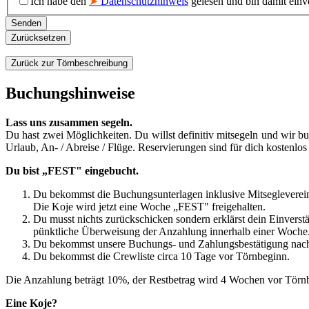
Ich habe den
➤
Datenschutzhinweis
gelesen und bin damit einv
Senden
Zurücksetzen
Zurück zur Törnbeschreibung
Buchungshinweise
Lass uns zusammen segeln.
Du hast zwei Möglichkeiten. Du willst definitiv mitsegeln und wir
Urlaub, An- / Abreise / Flüge. Reservierungen sind für dich kostenlos
Du bist „FEST" eingebucht.
Du bekommst die Buchungsunterlagen inklusive Mitsegleverei
Die Koje wird jetzt eine Woche „FEST" freigehalten.
Du musst nichts zurückschicken sondern erklärst dein Einverst
pünktliche Überweisung der Anzahlung innerhalb einer Woche
Du bekommst unsere Buchungs- und Zahlungsbestätigung nach
Du bekommst die Crewliste circa 10 Tage vor Törnbeginn.
Die Anzahlung beträgt 10%, der Restbetrag wird 4 Wochen vor Törnbe
Eine Koje?