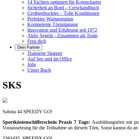
14 Yachten optimiert für Kojencharter
Sicherheit an Bord – Crewhandbuch
Großgedrucktes – Tolle Konditionen
Perfekter Wartungsplan
Kompetente Törnplanung
Innovation und Erfahrung seit 1972
Aktiv Segeln - Zusammen als Team
Freu dich
Dein Partner
Trainierte Skipper
Auf See und im Office
Jobs
Unser Buch
SKS
Salona 44 SPEEDY GO!
Sportküstenschifferschein Praxis 7 Tage:
Ausbildungstörn mit pr
Voraussetzung für die Teilnahme an diesem Törn. Sonst kannst du an
2261435 SPEEDY GO!