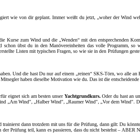
giert wie von dir geplant. Immer weißt du jetzt, „woher der Wind weht“
ur die Kurse zum Wind und die „Wenden“ mit den entsprechenden Ko
d schon übst du in den Manövereinheiten das volle Programm, so w
ellte Listen mit typischen Fragen, so wie sie in den Prüfungen gestell
aben. Und die hast Du nur auf einem „reinen“ SKS-Törn, wo alle an 
 Mitsegler haben dieselbe Motivation wie du. Das ist die entscheidend
rfür eignet sich am besten unser
Yachtgrundkurs.
Oder du hast an u
 sind „Am Wind", „Halber Wind", „Raumer Wind", „Vor dem Wind". Du
d trainierst dann trotzdem mit uns für die Prüfung, dann gilt: Du kö
 der Prüfung teil, kann es passieren, dass du nicht bestehst – ABE