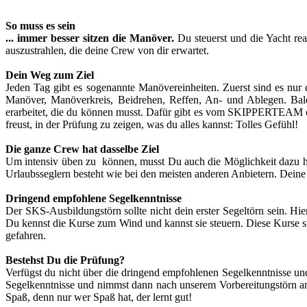
So muss es sein
... immer besser sitzen die Manöver.
Du steuerst und die Yacht rea
auszustrahlen, die deine Crew von dir erwartet.
Dein Weg zum Ziel
Jeden Tag gibt es sogenannte Manövereinheiten. Zuerst sind es n
Manöver, Manöverkreis, Beidrehen, Reffen, An- und Ablegen. Bal
erarbeitet, die du können musst. Dafür gibt es vom SKIPPERTEAM erst
freust, in der Prüfung zu zeigen, was du alles kannst: Tolles Gefühl!
Die ganze Crew hat dasselbe Ziel
Um intensiv üben zu können, musst Du auch die Möglichkeit dazu h
Urlaubsseglern besteht wie bei den meisten anderen Anbietern. Deine
Dringend empfohlene Segelkenntnisse
Der SKS-Ausbildungstörn sollte nicht dein erster Segeltörn sein. Hie
Du kennst die Kurse zum Wind und kannst sie steuern. Diese Kurse
gefahren.
Bestehst Du die Prüfung?
Verfügst du nicht über die dringend empfohlenen Segelkenntnisse un
Segelkenntnisse und nimmst dann nach unserem Vorbereitungstörn an
Spaß, denn nur wer Spaß hat, der lernt gut!