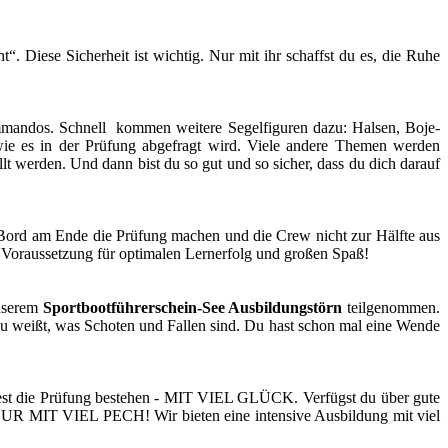
. Diese Sicherheit ist wichtig. Nur mit ihr schaffst du es, die Ruhe
mmandos. Schnell kommen weitere Segelfiguren dazu: Halsen, Boje-
ie es in der Prüfung abgefragt wird. Viele andere Themen werden
t werden. Und dann bist du so gut und so sicher, dass du dich darauf
Bord am Ende die Prüfung machen und die Crew nicht zur Hälfte aus
e Voraussetzung für optimalen Lernerfolg und großen Spaß!
nserem
Sportbootführerschein-See Ausbildungstörn
teilgenommen.
 weißt, was Schoten und Fallen sind. Du hast schon mal eine Wende
nntest die Prüfung bestehen - MIT VIEL GLÜCK. Verfügst du über gute
R NUR MIT VIEL PECH! Wir bieten eine intensive Ausbildung mit viel