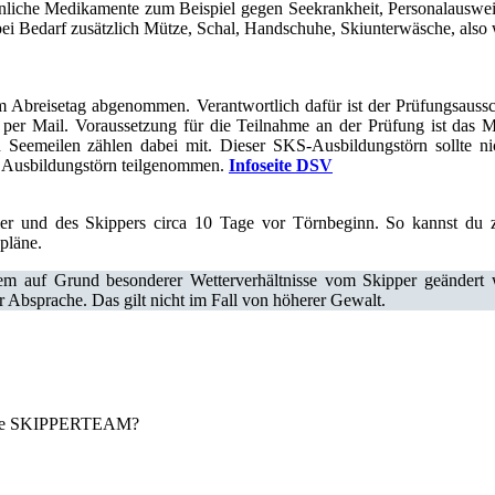
nliche Medikamente zum Beispiel gegen Seekrankheit, Personalauswei
ei Bedarf zusätzlich Mütze, Schal, Handschuhe, Skiunterwäsche, als
Abreisetag abgenommen. Verantwortlich dafür ist der Prüfungsaussc
Mail. Voraussetzung für die Teilnahme an der Prüfung ist das Min
eemeilen zählen dabei mit. Dieser SKS-Ausbildungstörn sollte nich
e Ausbildungstörn teilgenommen.
Infoseite DSV
ler und des Skippers circa 10 Tage vor Törnbeginn. So kannst du
pläne.
m auf Grund besonderer Wetterverhältnisse vom Skipper geändert w
bsprache. Das gilt nicht im Fall von höherer Gewalt.
nicke SKIPPERTEAM?