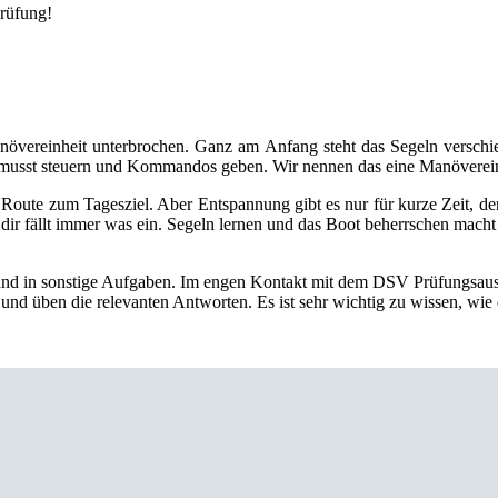
Prüfung!
növereinheit unterbrochen. Ganz am Anfang steht das Segeln versc
musst steuern und Kommandos geben. Wir nennen das eine Manöverein
oute zum Tagesziel. Aber Entspannung gibt es nur für kurze Zeit, den
ir fällt immer was ein. Segeln lernen und das Boot beherrschen macht d
n und in sonstige Aufgaben. Im engen Kontakt mit dem DSV Prüfungsauss
n und üben die relevanten Antworten. Es ist sehr wichtig zu wissen, wi