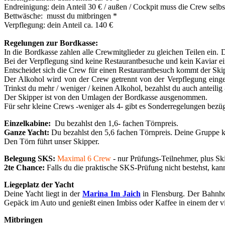
Endreinigung: dein Anteil 30 € / außen / Cockpit muss die Crew selb
Bettwäsche:
musst du mitbringen
*
Verpflegung: dein Anteil ca. 140 €
Regelungen zur Bordkasse:
In die Bordkasse zahlen alle Crewmitglieder zu gleichen Teilen ein
Bei der Verpflegung sind keine Restaurantbesuche und kein Kaviar ein
Entscheidet sich die Crew für einen Restaurantbesuch kommt der Skip
Der Alkohol wird von der Crew getrennt von der Verpflegung einge
Trinkst du mehr / weniger / keinen Alkohol, bezahlst du auch anteilig 
Der Skipper ist von den Umlagen der Bordkasse ausgenommen.
Für sehr kleine Crews -weniger als 4- gibt es Sonderregelungen bezüg
Einzelkabine:
Du bezahlst den 1,6- fachen Törnpreis.
Ganze Yacht:
Du bezahlst den 5,6 fachen Törnpreis. Deine Gruppe k
Den Törn führt unser Skipper.
Belegung SKS:
Maximal 6 Crew
- nur Prüfungs-Teilnehmer, plus Sk
2te Chance:
Falls du die praktische SKS-Prüfung nicht bestehst,
Liegeplatz der Yacht
Deine Yacht liegt in der
Marina Im Jaich
in Flensburg. Der Bahnhof
Gepäck im Auto und genießt einen Imbiss oder Kaffee in einem der vi
Mitbringen