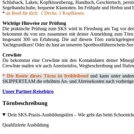
Schlafsack, Laken, Kopfkissenbezug, Handtuch, Geschirrtuch, persö
Segelhandschuhe, bequeme Klamotten. Im Frühjahr und Herbst und b
*
an Bord für dich: 1 Decke, 1 Kopfkissen
Wichtige Hinweise zur Prüfung
Die praktische Prüfung zum SKS wird in Flensburg am Tag vor dem 
bekommst du von uns zusammen mit deiner Anmeldung zum Törn per 
insgesamt 300 sm Erfahrung. Die auf diesem Törn zurückgelegten S
Yachtgrundkurs! Oder du hast an unserem Sportbootführerschein-Se
Crewliste
Du bekommst eine Crewliste mit den Kontaktdaten deiner Mitseg
Crewliste mailen wir auch Anreiseinfos, Wegbeschreibung und Hafen
*
Die Route dieses Törns ist freibleibend
und kann unter andere
SKIPPERTEAM die erhöhten An- und Abreisekosten nach vorheriger A
Unser Partner-Reisebüro
Törnbeschreibung
Dein SKS-Praxis-Ausbildungstörn – Wie geht das beim Schoe
Qualifizierte Ausbildung